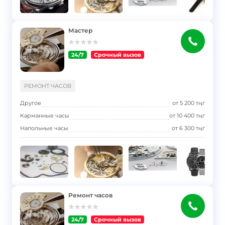
Мастер
24/7
Срочный вызов
}
РЕМОНТ ЧАСОВ
Другое
от
5 200
тңг
Карманные часы
от
10 400
тңг
Напольные часы
от
6 300
тңг
Ремонт часов
24/7
Срочный вызов