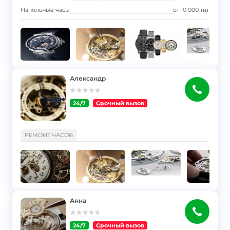
Напольные часы
от
10 000
тңг
Александр
24/7
Срочный вызов
}
РЕМОНТ ЧАСОВ
Анна
24/7
Срочный вызов