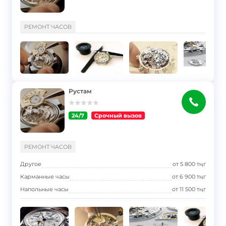
}
РЕМОНТ ЧАСОВ
Рустам
24/7
Срочный вызов
}
РЕМОНТ ЧАСОВ
Другое
от
5 800
тңг
Карманные часы
от
6 900
тңг
Напольные часы
от
11 500
тңг