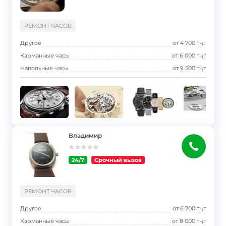
}
РЕМОНТ ЧАСОВ
Другое
от
4 700
тңг
Карманные часы
от
6 000
тңг
Напольные часы
от
9 500
тңг
Владимир
24/7
Срочный вызов
}
РЕМОНТ ЧАСОВ
Другое
от
6 700
тңг
Карманные часы
от
8 000
тңг