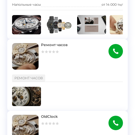
Напольные часы
от
14 000
тңг
Ремонт часов
}
РЕМОНТ ЧАСОВ
OldClock