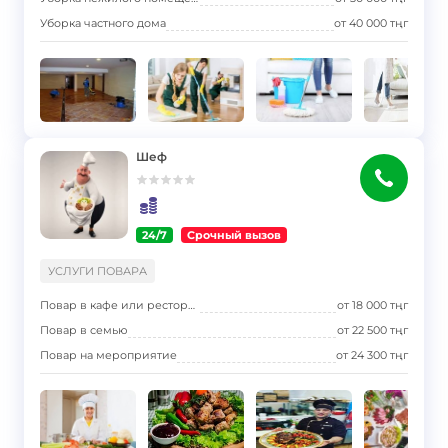
Уборка частного дома
от
40 000
тңг
Шеф
24/7
Срочный вызов
}
УСЛУГИ ПОВАРА
Повар в кафе или ресторан
от
18 000
тңг
Повар в семью
от
22 500
тңг
Повар на мероприятие
от
24 300
тңг