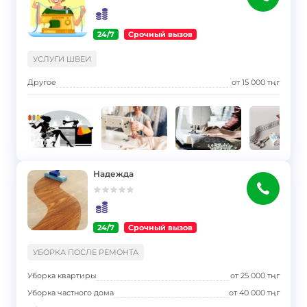
24/7
Срочный вызов
}
УСЛУГИ ШВЕИ
Другое
от
15 000
тңг
Надежда
24/7
Срочный вызов
}
УБОРКА ПОСЛЕ РЕМОНТА
Уборка квартиры
от
25 000
тңг
Уборка частного дома
от
40 000
тңг