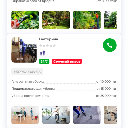
Обработка сада от вредителей
от
8 000
тңг
Екатерина
24/7
Срочный вызов
}
УБОРКА ОФИСА
Генеральная уборка
от
10 000
тңг
Поддерживающая уборка
от
15 000
тңг
Уборка после ремонта
от
25 000
тңг