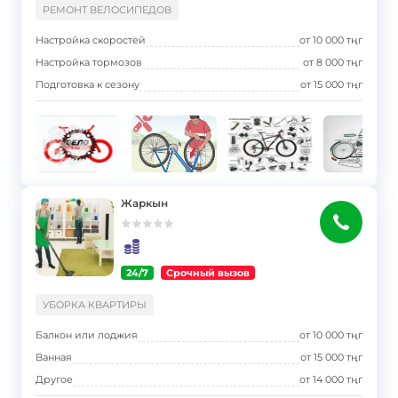
РЕМОНТ ВЕЛОСИПЕДОВ
Настройка скоростей
от
10 000
тңг
Настройка тормозов
от
8 000
тңг
Подготовка к сезону
от
15 000
тңг
Жаркын
24/7
Срочный вызов
}
УБОРКА КВАРТИРЫ
Балкон или лоджия
от
10 000
тңг
Ванная
от
15 000
тңг
Другое
от
14 000
тңг