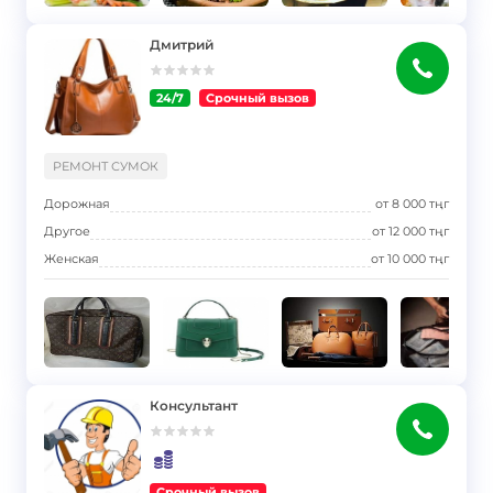
Дмитрий
24/7
Срочный вызов
}
РЕМОНТ СУМОК
Дорожная
от
8 000
тңг
Другое
от
12 000
тңг
Женская
от
10 000
тңг
Консультант
Срочный вызов