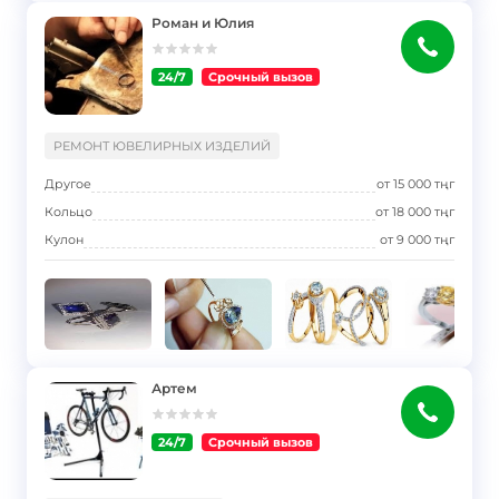
Роман и Юлия
24/7
Срочный вызов
}
РЕМОНТ ЮВЕЛИРНЫХ ИЗДЕЛИЙ
Другое
от
15 000
тңг
Кольцо
от
18 000
тңг
Кулон
от
9 000
тңг
Артем
24/7
Срочный вызов
}