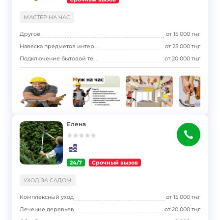
}
МАСТЕР НА ЧАС
Другое
от
15 000
тңг
Навеска предметов интерьера
от
25 000
тңг
Подключение бытовой техники
от
20 000
тңг
Елена
24/7
Срочный вызов
}
УХОД ЗА САДОМ
Комплексный уход
от
15 000
тңг
Лечение деревьев
от
20 000
тңг