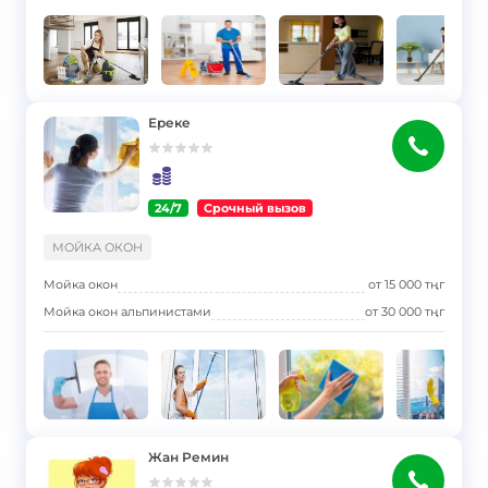
Ереке
24/7
Срочный вызов
}
МОЙКА ОКОН
Мойка окон
от
15 000
тңг
Мойка окон альпинистами
от
30 000
тңг
Жан Ремин