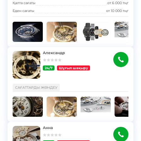
Қалта сағаты
от
6 000
тңг
Еден сағаты
от
10 000
тңг
Александр
24/7
Шұғыл шақыру
}
САҒАТТАРДЫ ЖӨНДЕУ
Анна