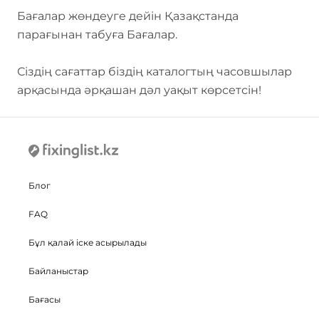
Бағалар жөндеуге дейін Қазақстанда
парағынан табуға Бағалар.
Сіздің сағаттар біздің каталогтың
часовшылар
арқасында әрқашан дәл уақыт көрсетсін!
Блог
FAQ
Бұл қалай іске асырылады
Байланыстар
Бағасы