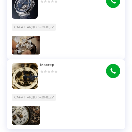
}
САҒАТТАРДЫ ЖӨНДЕУ
Мастер
}
САҒАТТАРДЫ ЖӨНДЕУ