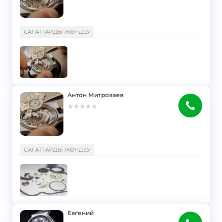
}
САҒАТТАРДЫ ЖӨНДЕУ
Антон Митрозаев
}
САҒАТТАРДЫ ЖӨНДЕУ
Евгений