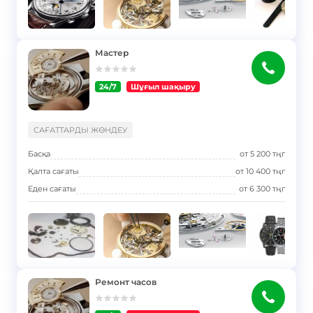
Мастер
24/7
Шұғыл шақыру
}
САҒАТТАРДЫ ЖӨНДЕУ
Басқа
от
5 200
тңг
Қалта сағаты
от
10 400
тңг
Еден сағаты
от
6 300
тңг
Ремонт часов