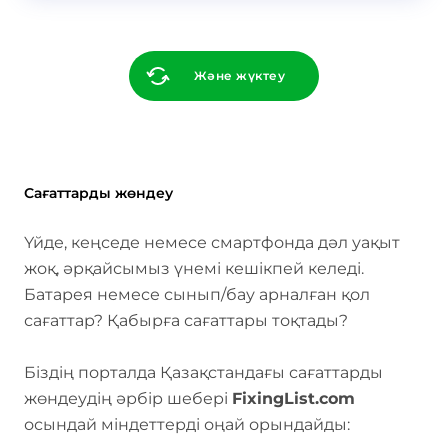
Және жүктеу
Сағаттарды жөндеу
Үйде, кеңседе немесе смартфонда дәл уақыт
жоқ, әрқайсымыз үнемі кешікпей келеді.
Батарея немесе сынып/бау арналған қол
сағаттар? Қабырға сағаттары тоқтады?
Біздің порталда Қазақстандағы сағаттарды
жөндеудің әрбір шебері
FixingList.com
осындай міндеттерді оңай орындайды: