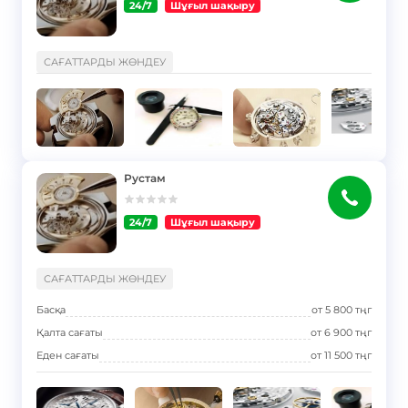
24/7
Шұғыл шақыру
}
САҒАТТАРДЫ ЖӨНДЕУ
Рустам
24/7
Шұғыл шақыру
}
САҒАТТАРДЫ ЖӨНДЕУ
Басқа
от
5 800
тңг
Қалта сағаты
от
6 900
тңг
Еден сағаты
от
11 500
тңг