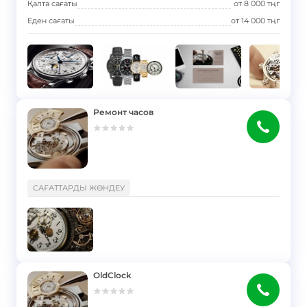
Қалта сағаты
от
8 000
тңг
Еден сағаты
от
14 000
тңг
Ремонт часов
}
САҒАТТАРДЫ ЖӨНДЕУ
OldClock