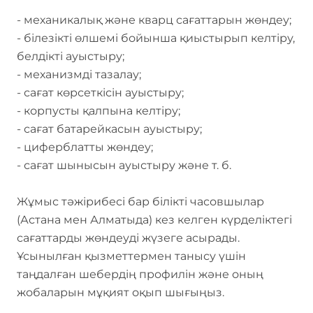
- механикалық және кварц сағаттарын жөндеу;
- білезікті өлшемі бойынша қиыстырып келтіру,
белдікті ауыстыру;
- механизмді тазалау;
- сағат көрсеткісін ауыстыру;
- корпусты қалпына келтіру;
- сағат батарейкасын ауыстыру;
- циферблатты жөндеу;
- сағат шынысын ауыстыру және т. б.
Жұмыс тәжірибесі бар білікті часовшылар
(Астана мен Алматыда) кез келген күрделіктегі
сағаттарды жөндеуді жүзеге асырады.
Ұсынылған қызметтермен танысу үшін
таңдалған шебердің профилін және оның
жобаларын мұқият оқып шығыңыз.