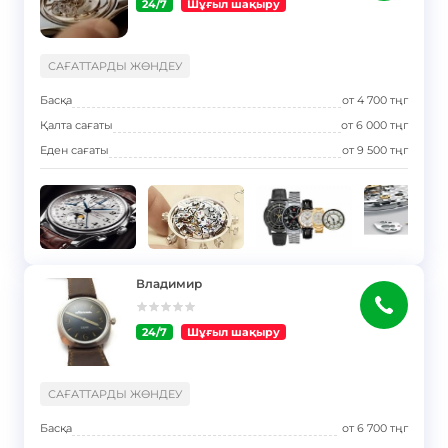
24/7
Шұғыл шақыру
}
САҒАТТАРДЫ ЖӨНДЕУ
Басқа
от
4 700
тңг
Қалта сағаты
от
6 000
тңг
Еден сағаты
от
9 500
тңг
Владимир
24/7
Шұғыл шақыру
}
САҒАТТАРДЫ ЖӨНДЕУ
Басқа
от
6 700
тңг