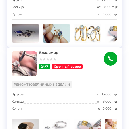
Кольцо
от
18 000
тңг
Кулон
от
9 000
тңг
Владимир
24/7
Срочный вызов
}
РЕМОНТ ЮВЕЛИРНЫХ ИЗДЕЛИЙ
Другое
от
15 000
тңг
Кольцо
от
18 000
тңг
Кулон
от
9 000
тңг