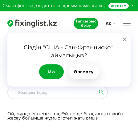
×
Смартфонның біздің тегін қосымшамызға жүктеңіз!
ЖҮКТЕУ
Тапсырыс
KZ
беру
Сіздің "США - Сан-Франциско" 
аймағыңыз?
Құрылыс
Авто
Техника
Tұрмыс үйі
жұмыстары
жөндеу
Иә
Өзгерту
Барлық санаттар
0
Ой, мұнда ештеңе жоқ. Әйтсе де біз қызықты жоба
жасау бойынша жұмыс істеп жатырмыз.