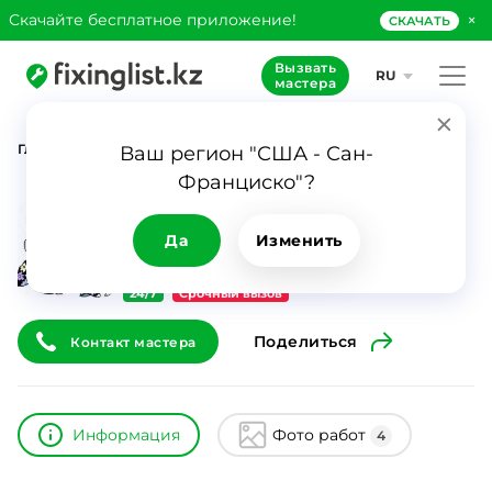
×
Скачайте бесплатное приложение!
СКАЧАТЬ
Вызвать
RU
мастера
Главная
Каталог
Перизат
Ваш регион "США - Сан-
Франциско"?
Перизат
ID
16417
0
Да
Изменить
24/7
Срочный вызов
Поделиться
Контакт мастера
Информация
Фото работ
4