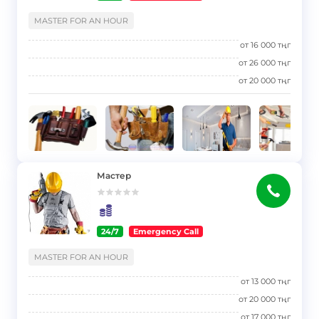
}
MASTER FOR AN HOUR
от
16 000
тңг
от
26 000
тңг
от
20 000
тңг
Мастер
24/7
Emergency Call
}
MASTER FOR AN HOUR
от
13 000
тңг
от
20 000
тңг
от
17 000
тңг