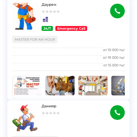
Даурен
24/7
Emergency Call
}
MASTER FOR AN HOUR
от
10 000
тңг
от
19 000
тңг
от
15 000
тңг
Данияр
}