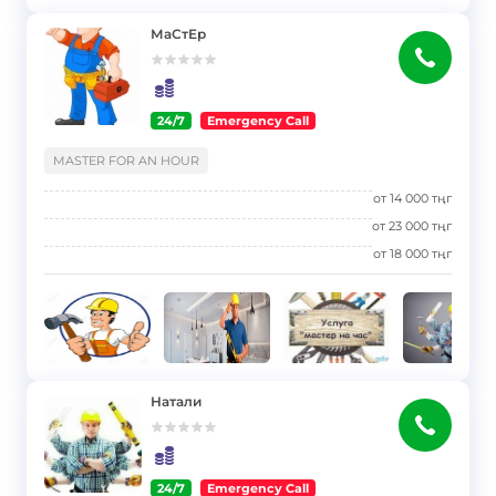
МаСтЕр
24/7
Emergency Call
}
MASTER FOR AN HOUR
от
14 000
тңг
от
23 000
тңг
от
18 000
тңг
Натали
24/7
Emergency Call