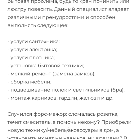
бытовая проблема, будь то кран починить или
люстру повесить. Данный специалист владеет
различными премудростями и способен
выполнять следующее:
- услуги сантехника;
- услуги электрика;
- услуги плотника;
- установка бытовой техники;
- мелкий ремонт (замена замков);
- сборка мебели;
- подвешивание полок и светильников (бра);
- монтаж карнизов, гардин, жалюзи и др.
Случился форс-мажор: сломалась розетка,
течет смеситель, а помочь некому? Приобрели
новую технику/мебель/аксессуары в дом, а
установить их нет ни навыков, ни времени? В