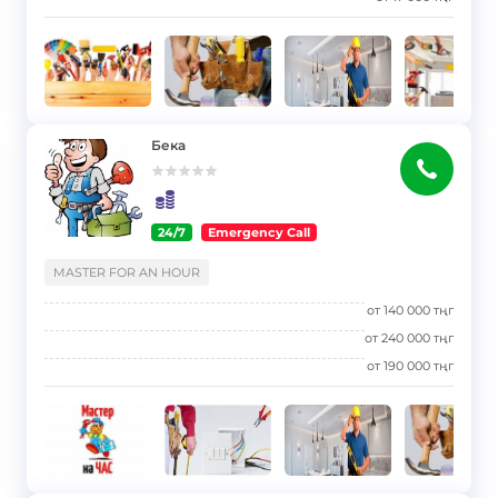
Бека
24/7
Emergency Call
}
MASTER FOR AN HOUR
от
140 000
тңг
от
240 000
тңг
от
190 000
тңг