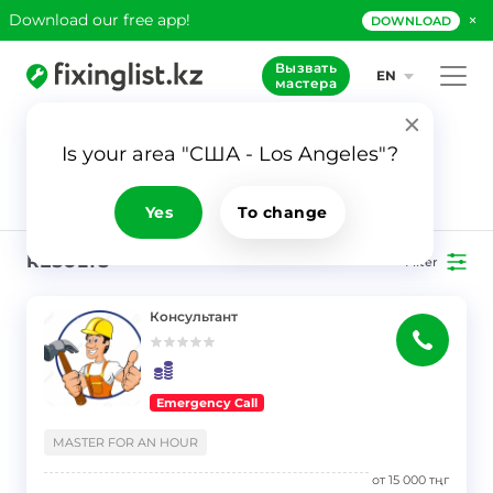
×
Download our free app!
DOWNLOAD
Вызвать
EN
мастера
Is your area "США - Los Angeles"?
180
Application
Master for an
hour
Yes
To change
RESULTS
Filter
Консультант
Emergency Call
}
MASTER FOR AN HOUR
от
15 000
тңг