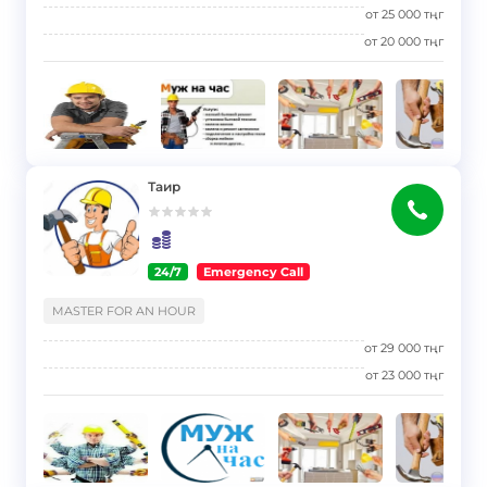
от
25 000
тңг
от
20 000
тңг
Таир
24/7
Emergency Call
}
MASTER FOR AN HOUR
от
29 000
тңг
от
23 000
тңг