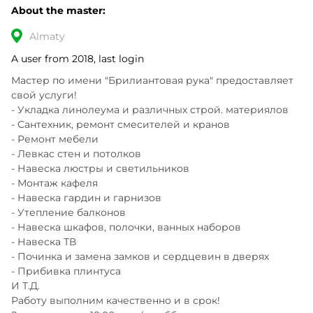
About the master:
Almaty
A user from 2018, last login
Мастер по имени "Брилиантовая рука" предоставляет 
свой услуги!

- Укладка линолеума и различных строй. материялов

- Сантехник, ремонт смесителей и кранов

- Ремонт мебели 

- Левкас стен и потолков

- Навеска люстры и светильников

- Монтаж кафеля

- Навеска гардин и гарнизов

- Утепление балконов

- Навеска шкафов, полочки, ванных наборов

- Навеска ТВ

- Починка и замена замков и сердцевин в дверях

- Прибивка плинтуса

И Т.Д.

Работу выполним качественно и в срок!
