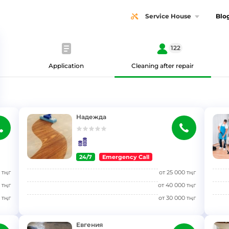
Service House
Blo
122
Application
Cleaning after repair
Надежда
24/7
Emergency Call
}
}
тңг
от
25 000
тңг
тңг
от
40 000
тңг
тңг
от
30 000
тңг
Евгения