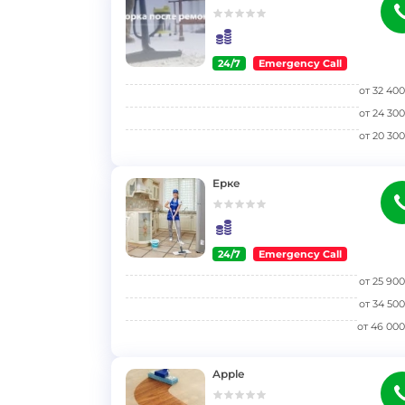
24/7
Emergency Call
}
от
32 400
от
24 300
от
20 300
Ерке
24/7
Emergency Call
}
от
25 900
от
34 500
от
46 000
Apple