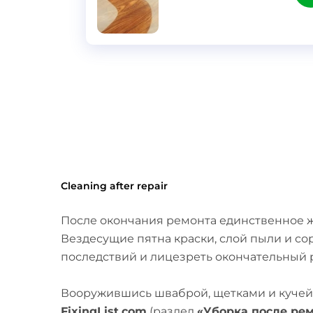
}
Cleaning after repair
После окончания ремонта единственное же
Вездесущие пятна краски, слой пыли и со
последствий и лицезреть окончательный 
Вооружившись шваброй, щетками и кучей 
FixingList.com
(раздел
«Уборка после ре