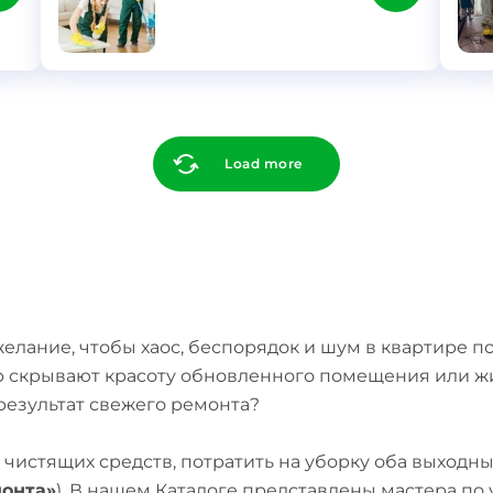
}
}
Load more
лание, чтобы хаос, беспорядок и шум в квартире поб
р скрывают красоту обновленного помещения или жи
результат свежего ремонта?
чистящих средств, потратить на уборку оба выходны
монта»
). В нашем Каталоге представлены мастера по