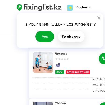
Region
Is your area "США - Los Angeles"?
Yes
To change
RESULTS
Чистота
24/7
Emergency Call
}
от
25 000
от
30 000
от
40 000
Уборка