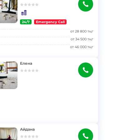
24/7
Emergency Call
от
28 800
тңг
от
34 500
тңг
от
46 000
тңг
Елена
Айдана