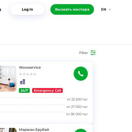
g
Log In
Вызвать мастера
EN
Filter
Wowservice
24/7
Emergency Call
от
22 500
тңг
от
27 000
тңг
от
36 000
тңг
Маржан Ерубай