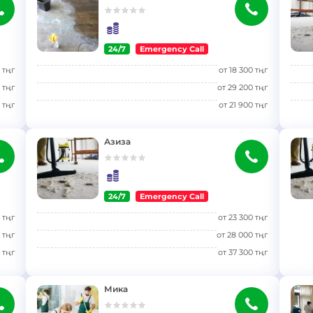
24/7
Emergency Call
}
}
тңг
от
18 300
тңг
тңг
от
29 200
тңг
тңг
от
21 900
тңг
Азиза
24/7
Emergency Call
}
}
тңг
от
23 300
тңг
тңг
от
28 000
тңг
тңг
от
37 300
тңг
Мика