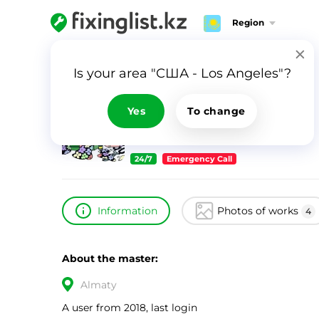
Region
Home
Catalog
Перизат
Is your area "США - Los Angeles"?
Перизат
ID
16417
Yes
To change
0
24/7
Emergency Call
Information
Photos of works
4
About the master:
Almaty
A user from 2018, last login