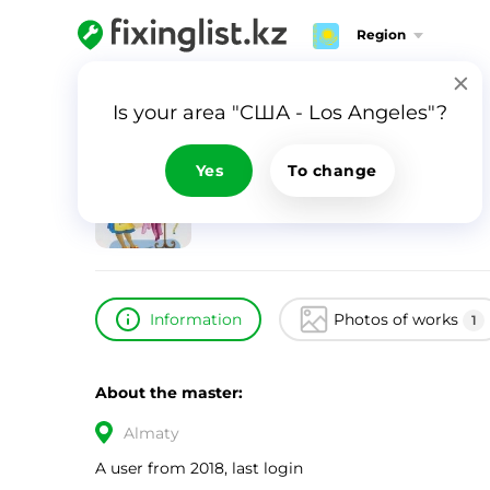
Region
Home
Catalog
дина
Is your area "США - Los Angeles"?
дина
ID
16405
Yes
To change
0
Information
Photos of works
1
About the master:
Almaty
A user from 2018, last login