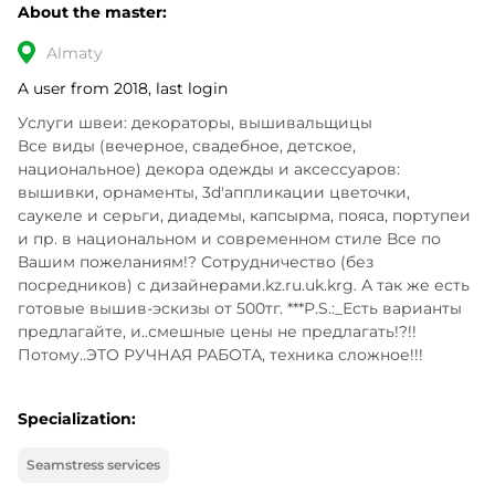
About the master:
Almaty
A user from 2018, last login
Услуги швеи: декораторы, вышивальщицы

Все виды (вечерное, свадебное, детское, 
национальное) декора одежды и аксессуаров: 
вышивки, орнаменты, 3d'аппликации цветочки, 
саукеле и серьги, диадемы, капсырма, пояса, портупеи 
и пр. в национальном и современном стиле Все по 
Вашим пожеланиям!? Сотрудничество (без 
посредников) с дизайнерами.kz.ru.uk.krg. А так же есть 
готовые вышив-эскизы от 500тг. ***Р.S.:_Есть варианты 
предлагайте, и..смешные цены не предлагать!?!! 
Потому..ЭТО РУЧНАЯ РАБОТА, техника сложное!!!
Specialization:
Seamstress services